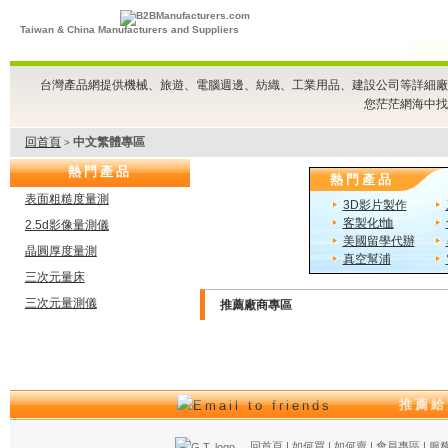
Taiwan & China Manufacturers and Suppliers
貿易
台灣產品網提供機械、旅遊、電腦週邊、紡織、工業用品、建設公司等詳細廠
您茫茫網海中找
回首頁
中文繁體專區
>
熱門產品
熱門產品
表面粗糙度量測
3D影片製作
客製化t恤
2.5d影像量測儀
美國留學代辦
晶圓厚度量測
真空幫浦
三次元量床
三次元量測儀
推薦廠商專區
推薦給
回首頁
|
如何買
|
如何賣
|
會員專區
|
服